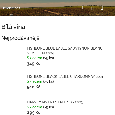
Přejít
Nák
Hledat
Přihlášení
na
Dererwines
obsah
koší
Bílá vína
Nejprodávanější
FISHBONE BLUE LABEL SAUVIGNON BLANC
SEMILLON 2024
Skladem
(>5 ks)
349 Kč
FISHBONE BLACK LABEL CHARDONNAY 2021
Skladem
(>5 ks)
540 Kč
HARVEY RIVER ESTATE SBS 2023
Skladem
(>5 ks)
295 Kč