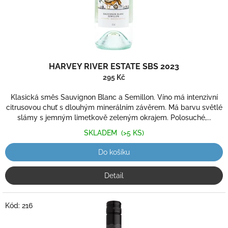
k
t
ů
HARVEY RIVER ESTATE SBS 2023
295 Kč
Klasická směs Sauvignon Blanc a Semillon. Víno má intenzivní
citrusovou chuť s dlouhým minerálním závěrem. Má barvu světlé
slámy s jemným limetkově zeleným okrajem. Polosuché,...
SKLADEM
(>5 KS)
Do košíku
Detail
Kód:
216