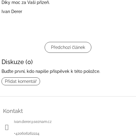
Díky moc za Vaši přízeň.
Ivan Derer
Předchozí článek
Diskuze (0)
Buďte první, kdo napíše příspěvek k této položce.
Přidat komentář
Z
á
Kontakt
p
a
ivan.derer
@
seznam.cz
t
í
+420606262224