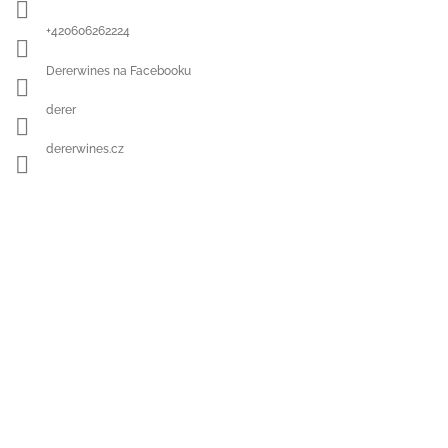
+420606262224
Dererwines na Facebooku
derer
dererwines.cz