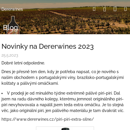
Přejít
Nák
Hledat
Přihlášení
na
Dererwines
obsah
koší
Blog
Novinky na Dererwines 2023
25.5.2023
Dobré letní odpoledne.
Dnes je přesně ten den, kdy je potřeba napsat, co je nového s
naším obchodem s portugalskými víny, brazilsko-portugalskými
košťaty a pálivými omáčkami.
V prodeji je od minulého týdne extrémně pálivé piri-piri. Dal
jsem na radu dávného kolegy, kterému jemnost originálního piri-
piri nevyhovovala a napálil jsem teda extra omáčku. Je to stejná
věc, jako originální piri, jen pálivého materiálu je tam dvakrát víc.
https://www.dererwines.cz/piri-piri-extra-silne/