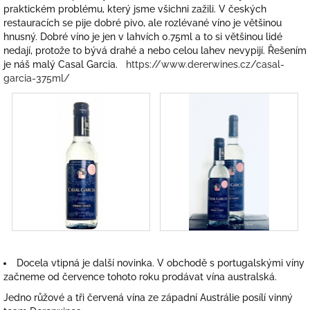
praktickém problému, který jsme všichni zažili. V českých
restauracích se pije dobré pivo, ale rozlévané víno je většinou
hnusný. Dobré víno je jen v lahvích 0.75ml a to si většinou lidé
nedají, protože to bývá drahé a nebo celou lahev nevypijí. Řešením
je náš malý Casal Garcia.
https://www.dererwines.cz/casal-
garcia-375ml/
Docela vtipná je další novinka. V obchodě s portugalskými víny
začneme od července tohoto roku prodávat vína australská.
Jedno růžové a tři červená vína ze západní Austrálie posílí vinný