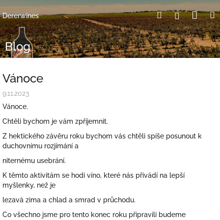
Přejít
Nák
Hledat
Přihlášení
na
Dererwines
obsah
koší
Blog
Vánoce
9.11.2023
Vánoce.
Chtěli bychom je vám zpříjemnit.
Z hektického závěru roku bychom vás chtěli spíše posunout k
duchovnímu rozjímání a
niternému usebrání.
K těmto aktivitám se hodí víno, které nás přivádí na lepší
myšlenky, než je
lezavá zima a chlad a smrad v průchodu.
Co všechno jsme pro tento konec roku připravili budeme