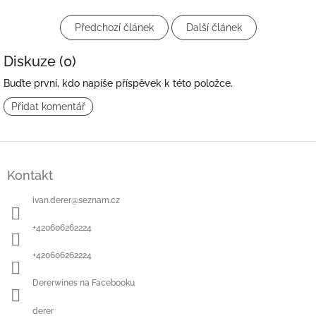
Předchozí článek
Další článek
Diskuze (0)
Buďte první, kdo napíše příspěvek k této položce.
Přidat komentář
Z
á
Kontakt
p
a
ivan.derer
@
seznam.cz
t
í
+420606262224
+420606262224
Dererwines na Facebooku
derer