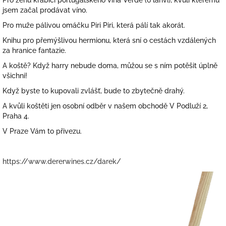
Pro ženu krabici portugalského vína Verde (6 lahví), kvůli kterému
jsem začal prodávat víno.
Pro muže pálivou omáčku Piri Piri, která pálí tak akorát.
Knihu pro přemýšlivou hermionu, která sní o cestách vzdálených
za hranice fantazie.
A koště? Když harry nebude doma, můžou se s ním potěšit úplně
všichni!
Když byste to kupovali zvlášť, bude to zbytečně drahý.
A kvůli koštěti jen osobní odběr v našem obchodě V Podluží 2,
Praha 4.
V Praze Vám to přivezu.
https://www.dererwines.cz/darek/