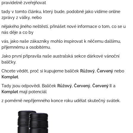
pravidelně zveřejňovat
tady v tomto článku, který bude, podobně jako vidíme online
zprávy z války, nebo
nějakého jiného neštěstí, přinášet nové informace o tom, co se u
nás děje a co by
vás, jako naše zákazníky mohlo inspirovat k něčemu dalšímu,
příjemnému a osobitému.
Jako první připravila naše australská sekce dárkové vánoční
balíčky.
Chcete vědět, proč si kupujeme balíček
Růžový
,
Červený
nebo
Komplet
.
Tady jsou odpovědi. Balíček
Růžový
,
Červený
,
Červený I
I
a
Komplet
mají potenciál
z poměrně nepříjemného konce roku udělat skutečný svátek.