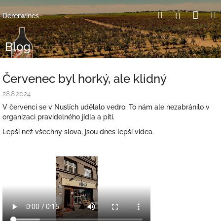
Přejít
Nák
Hledat
Přihlášení
na
Dererwines
obsah
koší
Blog
Červenec byl horký, ale klidný
28.8.2024
V červenci se v Nuslích udělalo vedro. To nám ale nezabránilo v
organizaci pravidelného jídla a pití.
Lepší než všechny slova, jsou dnes lepší videa.