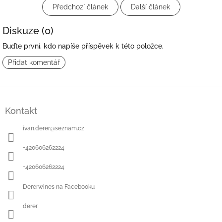
Předchozí článek
Další článek
Diskuze (0)
Buďte první, kdo napíše příspěvek k této položce.
Přidat komentář
Z
á
Kontakt
p
a
ivan.derer
@
seznam.cz
t
í
+420606262224
+420606262224
Dererwines na Facebooku
derer