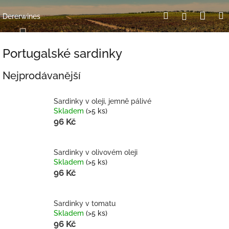
Přejít
Nák
Hledat
Přihlášení
na
Dererwines
obsah
koší
Portugalské sardinky
Nejprodávanější
Sardinky v oleji, jemně pálivé
Skladem
(>5 ks)
96 Kč
Sardinky v olivovém oleji
Skladem
(>5 ks)
96 Kč
Sardinky v tomatu
Skladem
(>5 ks)
96 Kč