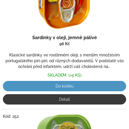
k
t
ů
Sardinky v oleji, jemně pálivé
96 Kč
Klasické sardinky ve rostlinném oleji, s menším množstvím
portugalského piri-piri, od různých dodavatelů. V podstatě vás
ochrání před infarktem, udrží váš cholesterol na...
SKLADEM
(>5 KS)
Do košíku
Detail
Kód:
252