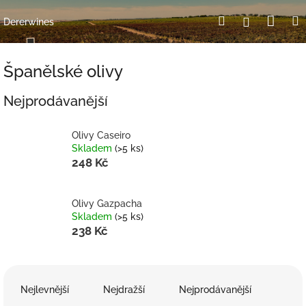
Přejít
Nák
Hledat
Přihlášení
na
Dererwines
obsah
koší
Španělské olivy
Nejprodávanější
Olivy Caseiro
Skladem
(>5 ks)
248 Kč
Olivy Gazpacha
Skladem
(>5 ks)
238 Kč
Ř
a
Nejlevnější
Nejdražší
Nejprodávanější
z