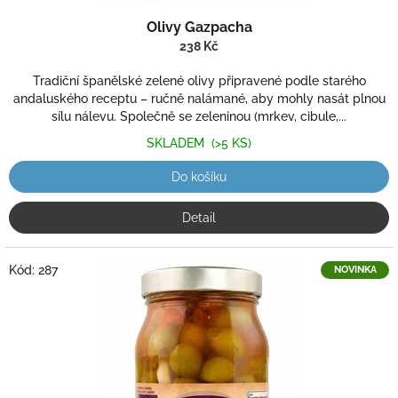
Olivy Gazpacha
238 Kč
Tradiční španělské zelené olivy připravené podle starého
andaluského receptu – ručně nalámané, aby mohly nasát plnou
sílu nálevu. Společně se zeleninou (mrkev, cibule,...
SKLADEM
(>5 KS)
Do košíku
Detail
Kód:
287
NOVINKA