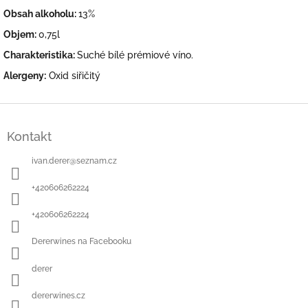
Obsah alkoholu:
13%
Objem:
0,75l
Charakteristika:
Suché bílé prémiové víno.
Alergeny:
Oxid siřičitý
Z
á
Kontakt
p
a
ivan.derer
@
seznam.cz
t
í
+420606262224
+420606262224
Dererwines na Facebooku
derer
dererwines.cz