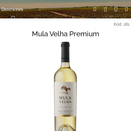
Přejít
Nák
Hledat
Přihlášení
na
Dererwines
obsah
koší
Kód:
281
Mula Velha Premium