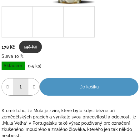
198 Kč
178 Kč
Sleva 10 %
Měrná
Skladem
(>5 ks)
cena:
Do košíku
Kromě toho, že Mula je zvíře, které bylo kdysi běžné při
zemědělských pracích a vynikalo svou pracovitostí a odolností, je
„Mula Velha“ v Portugalsku také výraz používaný pro označení
zkušeného, moudrého a znalého člověka, kterého jen tak někdo
neobelstí.