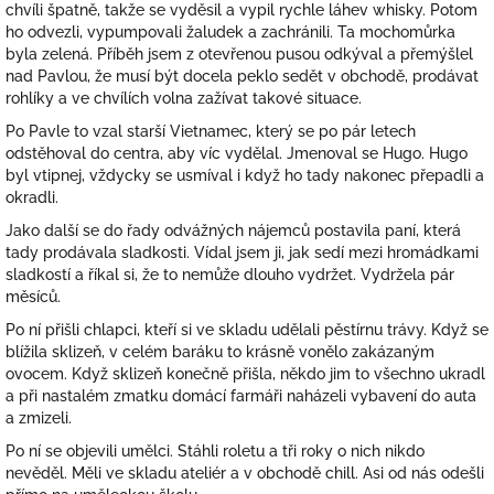
chvíli špatně, takže se vyděsil a vypil rychle láhev whisky. Potom
ho odvezli, vypumpovali žaludek a zachránili. Ta mochomůrka
byla zelená. Příběh jsem z otevřenou pusou odkýval a přemýšlel
nad Pavlou, že musí být docela peklo sedět v obchodě, prodávat
rohlíky a ve chvílích volna zažívat takové situace.
Po Pavle to vzal starší Vietnamec, který se po pár letech
odstěhoval do centra, aby víc vydělal. Jmenoval se Hugo. Hugo
byl vtipnej, vždycky se usmíval i když ho tady nakonec přepadli a
okradli.
Jako další se do řady odvážných nájemců postavila paní, která
tady prodávala sladkosti. Vídal jsem ji, jak sedí mezi hromádkami
sladkostí a říkal si, že to nemůže dlouho vydržet. Vydržela pár
měsíců.
Po ní přišli chlapci, kteří si ve skladu udělali pěstírnu trávy. Když se
blížila sklizeň, v celém baráku to krásně vonělo zakázaným
ovocem. Když sklizeň konečně přišla, někdo jim to všechno ukradl
a při nastalém zmatku domácí farmáři naházeli vybavení do auta
a zmizeli.
Po ní se objevili umělci. Stáhli roletu a tři roky o nich nikdo
nevěděl. Měli ve skladu ateliér a v obchodě chill. Asi od nás odešli