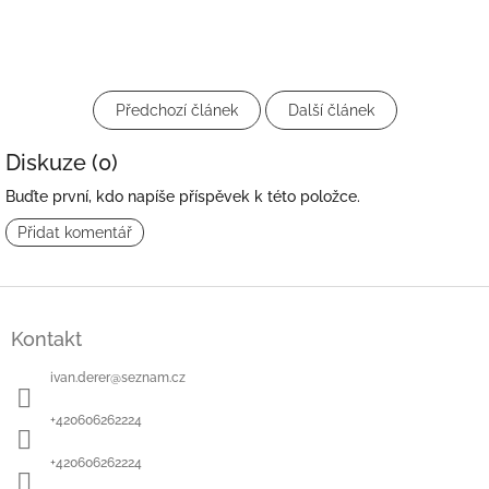
Předchozí článek
Další článek
Diskuze (0)
Buďte první, kdo napíše příspěvek k této položce.
Přidat komentář
Z
á
Kontakt
p
a
ivan.derer
@
seznam.cz
t
í
+420606262224
+420606262224