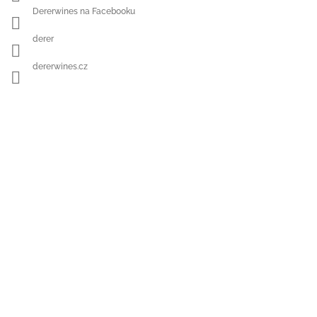
Dererwines na Facebooku
derer
dererwines.cz