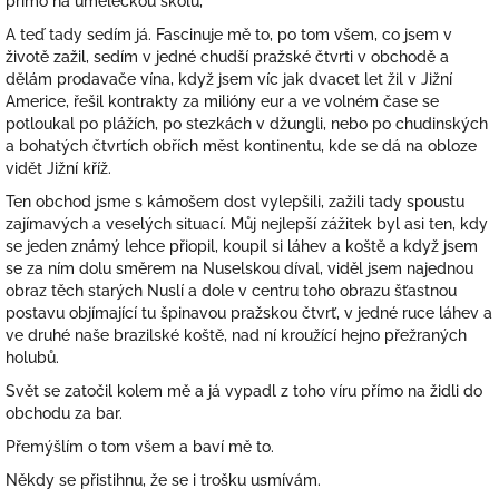
přímo na uměleckou školu,
A teď tady sedím já. Fascinuje mě to, po tom všem, co jsem v
životě zažil, sedím v jedné chudší pražské čtvrti v obchodě a
dělám prodavače vína, když jsem víc jak dvacet let žil v Jižní
Americe, řešil kontrakty za milióny eur a ve volném čase se
potloukal po plážích, po stezkách v džungli, nebo po chudinských
a bohatých čtvrtích obřích měst kontinentu, kde se dá na obloze
vidět Jižní kříž.
Ten obchod jsme s kámošem dost vylepšili, zažili tady spoustu
zajímavých a veselých situací. Můj nejlepší zážitek byl asi ten, kdy
se jeden známý lehce přiopil, koupil si láhev a koště a když jsem
se za ním dolu směrem na Nuselskou díval, viděl jsem najednou
obraz těch starých Nuslí a dole v centru toho obrazu šťastnou
postavu objímající tu špinavou pražskou čtvrť, v jedné ruce láhev a
ve druhé naše brazilské koště, nad ní kroužící hejno přežraných
holubů.
Svět se zatočil kolem mě a já vypadl z toho víru přímo na židli do
obchodu za bar.
Přemýšlím o tom všem a baví mě to.
Někdy se přistihnu, že se i trošku usmívám.