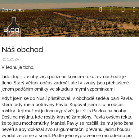
Přejít
Nák
Hledat
Přihlášení
na
Dererwines
obsah
koší
Blog
Náš obchod
30.1.2025
V lednu je ticho.
Lidé dopíjí zásoby vína pořízené koncem roku a v obchodě je
ticho. Starý větrák občas zadrnčí, ale ty zvuky jsou přehlušené
jenom padáním omítky ve skladu a mými vzpomínkami.
Když jsem se do Nuslí přistěhoval, v obchodě seděla paní Pavla,
která tady měla potraviny Pavla. Kupoval jsem si u ní občas
rohlíky. Její muž mi jednou vyprávěl, jak šli s Pavlou na houby.
Došli na mýtinu, kde rostly krásné žampióny. Pavla ovšem řekla,
že to jsou mochomůrky. Manžel Pavly se rozčilil, že mu jeho žena
nevěří a aby dokázal svou argumentační převahu, jednu houbu
vyndal ze země a snědl. Podle jeho vyprávění se mu udělalo po