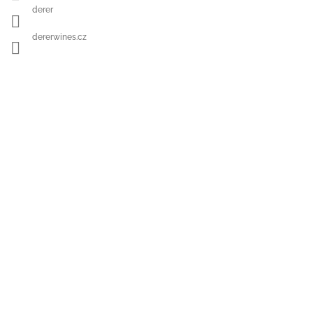
derer
dererwines.cz