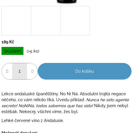
189 Kč
Měrná
Skladem
(>5 ks)
cena:
Do košíku
Lekce andaluské španělštiny. No Ni Ná.
Absolutní trojitá negace
něčeho, co vám někdo řík
á. Uvedu příklad:
Nunca he sido agente
secreto! NoNiNá, todos sabemos que has sido!
Nikdy jsem nebyl
estébák. Nekecej, všichni víme, žes byl.
Lehké červené víno z Andalusie.
Možnosti doručení