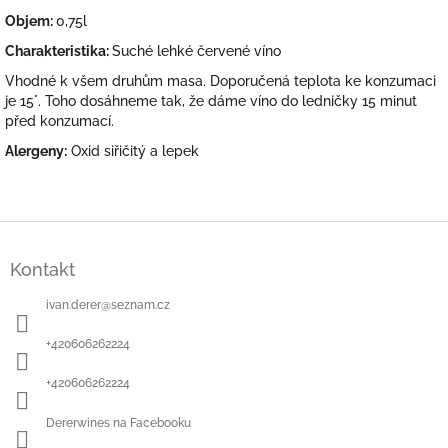
Objem:
0,75l
Charakteristika:
Suché lehké červené víno
Vhodné k všem druhům masa. Doporučená teplota ke konzumaci
je 15°. Toho dosáhneme tak, že dáme víno do ledničky 15 minut
před konzumací.
Alergeny:
Oxid siřičitý a lepek
Z
á
Kontakt
p
a
ivan.derer
@
seznam.cz
t
í
+420606262224
+420606262224
Dererwines na Facebooku