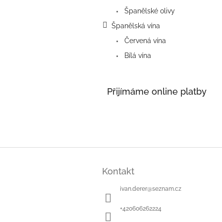
Španělské olivy
Španělská vína
Červená vína
Bílá vína
Přijímáme online platby
Z
á
Kontakt
p
a
ivan.derer
@
seznam.cz
t
í
+420606262224