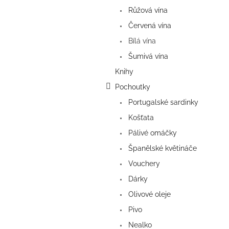
a
Růžová vína
n
e
Červená vína
l
Bílá vína
Šumivá vína
Knihy
Pochoutky
Portugalské sardinky
Košťata
Pálivé omáčky
Španělské květináče
Vouchery
Dárky
Olivové oleje
Pivo
Nealko