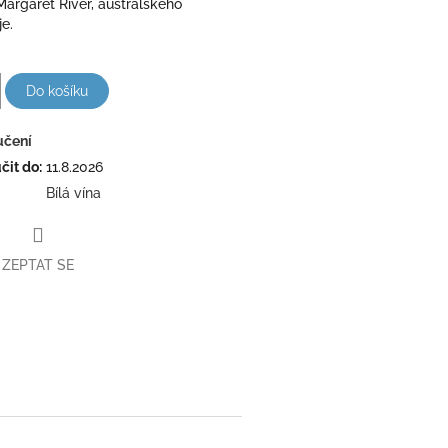
Margaret River, australského
je.
Do košíku
učení
it do:
11.8.2026
Bílá vína
ZEPTAT SE
book