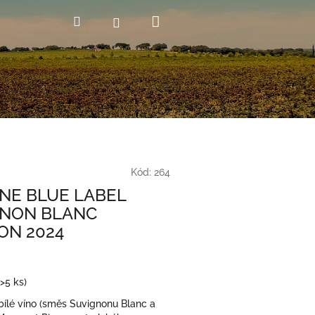
Nákupní
Hledat
Přihlášení
košík
Kód:
264
NE BLUE LABEL
GNON BLANC
ON 2024
(>5 ks)
bílé víno (směs Suvignonu Blanc a