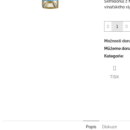
Semillonu) z 
vinařského rá
Možnosti dor
Můžeme doruč
Kategorie
:
TISK
Twitter
Face
Popis
Diskuze