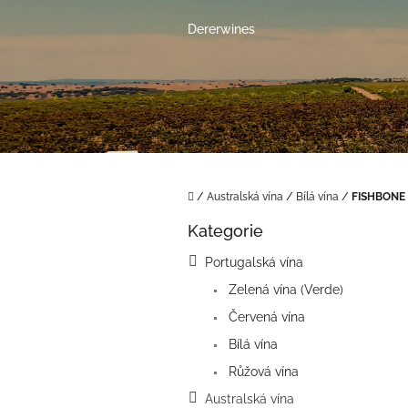
Přejít
na
Dererwines
obsah
Domů
/
Australská vína
/
Bílá vína
/
FISHBONE
P
Kategorie
o
Přeskočit
kategorie
s
Portugalská vína
t
Zelená vína (Verde)
r
a
Červená vína
n
Bílá vína
n
í
Růžová vína
p
Australská vína