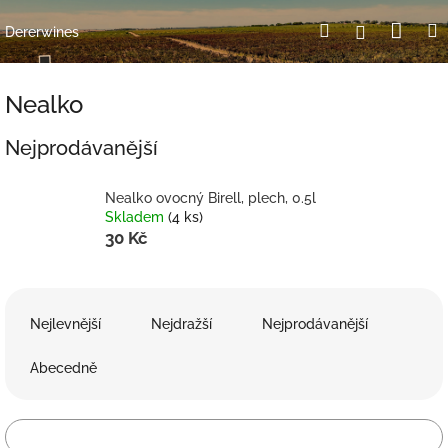
Přejít
Nák
Hledat
Přihlášení
na
Dererwines
obsah
koší
Nealko
Nejprodávanější
Nealko ovocný Birell, plech, 0.5l
Skladem
(4 ks)
30 Kč
Ř
a
Nejlevnější
Nejdražší
Nejprodávanější
z
e
Abecedně
n
í
p
Otevřít filtr