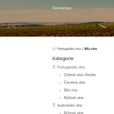
Přejít
na
Dererwines
obsah
Domů
/
Portugalská vína
/
Bílá vína
P
Kategorie
o
Přeskočit
kategorie
s
Portugalská vína
t
Zelená vína (Verde)
r
a
Červená vína
n
Bílá vína
n
í
Růžová vína
p
Australská vína
a
Růžová vína