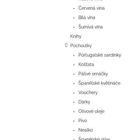
n
e
Červená vína
l
Bílá vína
Šumivá vína
Knihy
Pochoutky
Portugalské sardinky
Košťata
Pálivé omáčky
Španělské květináče
Vouchery
Dárky
Olivové oleje
Pivo
Nealko
Španělské olivy