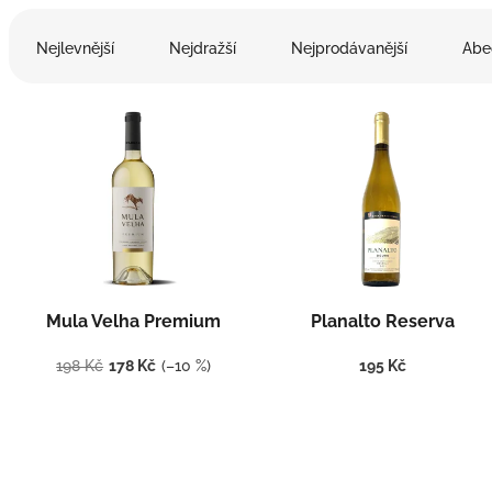
Ř
a
Nejlevnější
Nejdražší
Nejprodávanější
Abe
z
e
V
n
ý
í
p
p
i
r
s
o
p
d
r
u
o
k
d
t
Mula Velha Premium
Planalto Reserva
u
ů
k
198 Kč
178 Kč
(–10 %)
195 Kč
t
ů