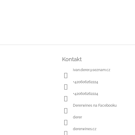
Z
á
Kontakt
p
a
ivan.derer
@
seznam.cz
t
í
+420606262224
+420606262224
Dererwines na Facebooku
derer
dererwines.cz