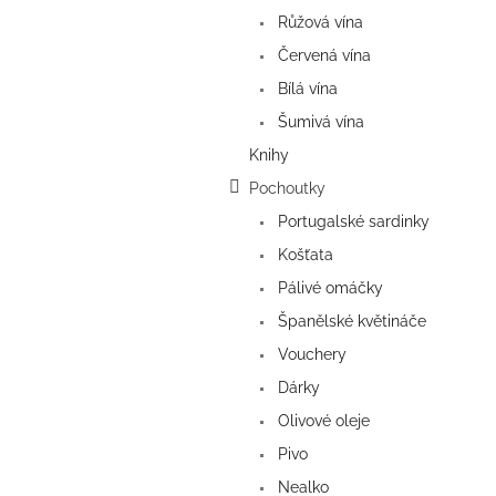
a
Růžová vína
n
e
Červená vína
l
Bílá vína
Šumivá vína
Knihy
Pochoutky
Portugalské sardinky
Košťata
Pálivé omáčky
Španělské květináče
Vouchery
Dárky
Olivové oleje
Pivo
Nealko