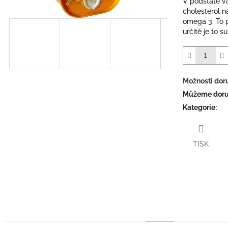
V podstatě vá
cholesterol n
omega 3. To 
určitě je to su
Možnosti dor
Můžeme doruč
Kategorie
:
TISK
Twitter
Face