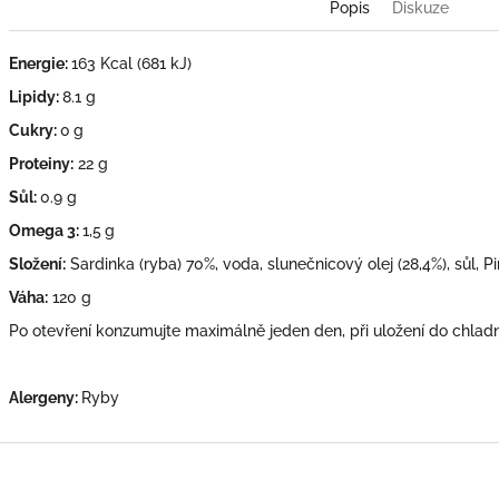
Popis
Diskuze
Energie:
163 Kcal (681 kJ)
Lipidy:
8.1 g
Cukry:
0
g
Proteiny:
22
g
Sůl:
0.9 g
Omega 3:
1,5
g
Složení:
Sardinka (ryba) 70%, voda, slunečnicový olej (28,4%), sůl, Pir
Váha:
120 g
Po otevření konzumujte maximálně jeden den, při uložení do chladn
Alergeny:
Ryby