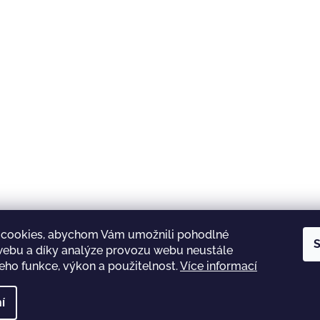
cookies, abychom Vám umožnili pohodlné
S
 webu a díky analýze provozu webu neustále
jeho funkce, výkon a použitelnost.
Více informací
Kontakt
Obchodní podmínky
Ochrana osobních údajů
Jak nakupovat
í
 vyhrazena.