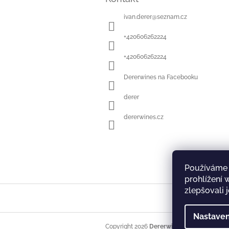
p
a
ivan.derer
@
seznam.cz
t
í
+420606262224
+420606262224
Dererwines na Facebooku
derer
dererwines.cz
Používáme 
prohlížení
zlepšovali 
Nastaven
Copyright 2026
Dererwines
. Všechna práva