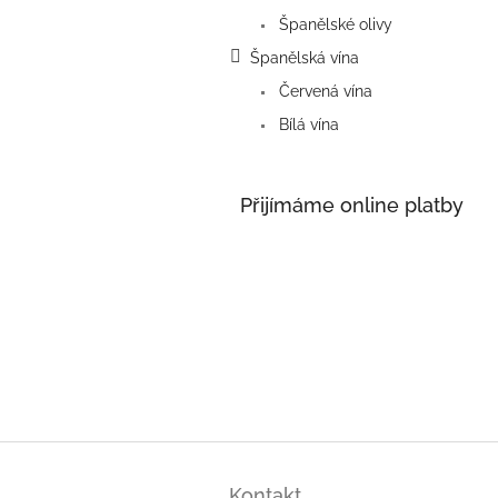
Španělské olivy
Španělská vína
Červená vína
Bílá vína
Přijímáme online platby
Z
á
Kontakt