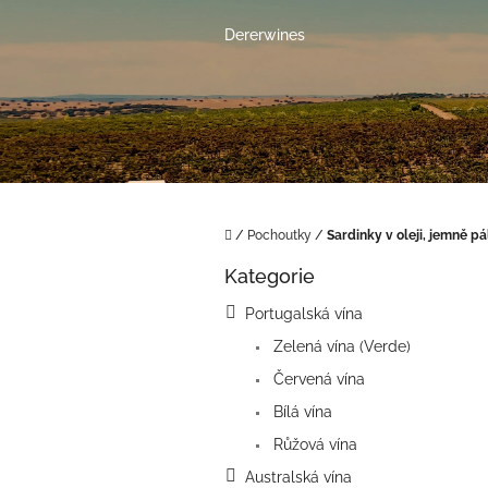
Přejít
na
Dererwines
obsah
Domů
/
Pochoutky
/
Sardinky v oleji, jemně pá
P
Kategorie
o
Přeskočit
kategorie
s
Portugalská vína
t
Zelená vína (Verde)
r
a
Červená vína
n
Bílá vína
n
í
Růžová vína
p
Australská vína