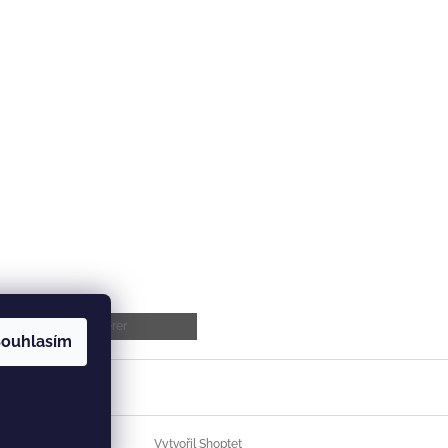
Dárek Derer
ouhlasím
Vytvořil Shoptet