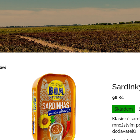
livé
Sardinky
96 Kč
Měrná
Skladem
cena:
Klasické sard
množstvím por
dodavatelů.