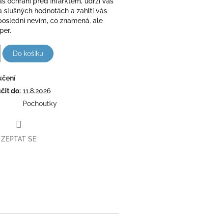
s ochrání před infarktem, udrží váš
a slušných hodnotách a zahltí vás
poslední nevím, co znamená, ale
per.
Do košíku
učení
it do:
11.8.2026
Pochoutky
ZEPTAT SE
book