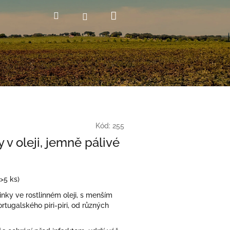
Nákupní
Hledat
Přihlášení
košík
Kód:
255
 v oleji, jemně pálivé
(>5 ks)
inky ve rostlinném oleji, s menším
tugalského piri-piri, od různých