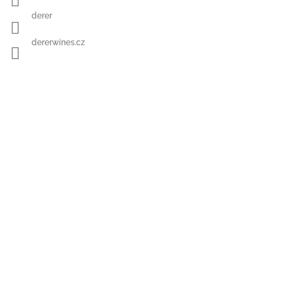
derer
dererwines.cz