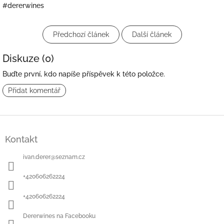
#dererwines
Předchozí článek
Další článek
Diskuze (0)
Buďte první, kdo napíše příspěvek k této položce.
Přidat komentář
Z
á
Kontakt
p
a
ivan.derer
@
seznam.cz
t
í
+420606262224
+420606262224
Dererwines na Facebooku