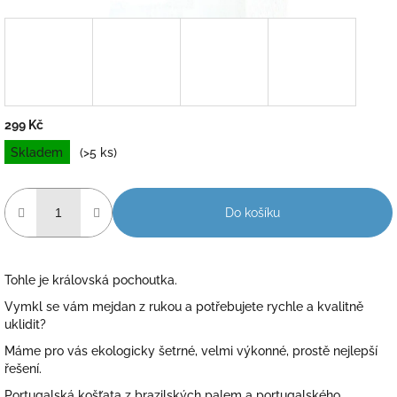
299 Kč
Měrná
Skladem
(>5 ks)
cena:
Do košíku
Tohle je královská pochoutka.
Vymkl se vám mejdan z rukou a potřebujete rychle a kvalitně
uklidit?
Máme pro vás ekologicky šetrné, velmi výkonné, prostě nejlepší
řešení.
Portugalská košťata z brazilských palem a portugalského