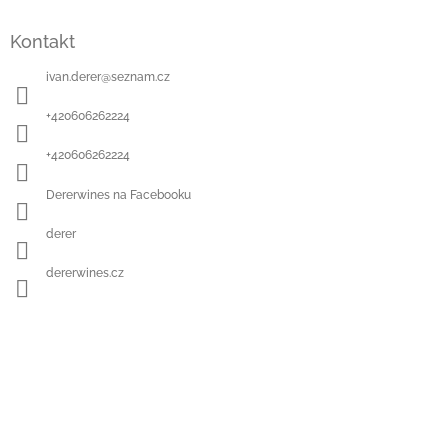
Z
á
Kontakt
p
a
ivan.derer
@
seznam.cz
t
í
+420606262224
+420606262224
Dererwines na Facebooku
derer
dererwines.cz