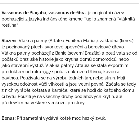
Vassouras de Piaçaba
,
vassouras de fibra
, je originální název
pocházející z jazyka indiánského kmene Tupi a znamená “vláknitá
rostlina”
Složení:
Vlákna palmy (Attalea Funifera Matius), základna (límec)
je pocínovaný plech, svorkové upevnění a borovicové dřevo.
Vlákna palmy pocházejí z Bahie (severní Brazílie) a používala se od
počátků brazilské historie jako krytina domů domorodců, nebo
jako stavební výstuž. Vlákna palmy Attalea se stala exportním
produktem od roku 1757 spolu s cukrovou třtinou, kávou a
bavlnou. Používala se na výrobu lodních lan, nebo strun. Mají
vysokou odolnost vůči vlhkosti a jsou velmi pevná. Začala se tedy
z nich vyrábět košťata a kartáče, které se hodí do každého domu
či bytu. Použití je na všechny druhy podlahových krytin, ale
především na veškeré venkovní prostory.
Bonus:
Při zametání vydává koště moc hezký zvuk.