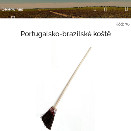
Přejít
Nák
Hledat
Přihlášení
na
Dererwines
obsah
koší
Kód:
76
Portugalsko-brazilské koště