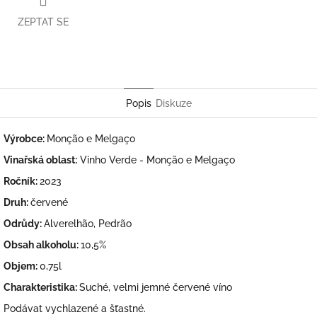
ZEPTAT SE
Twitter
Facebook
Popis
Diskuze
Výrobce:
Monção e Melgaço
Vinařská oblast:
Vinho Verde - Monção e Melgaço
Ročník:
2023
Druh:
červené
Odrůdy:
Alverelhão, Pedrão
Obsah alkoholu:
10,5%
Objem:
0,75l
Charakteristika:
Suché, velmi jemné červené víno
Podávat vychlazené a šťastné.