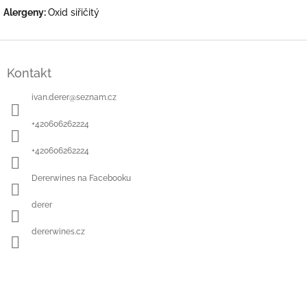
Alergeny:
Oxid siřičitý
Z
á
Kontakt
p
a
ivan.derer
@
seznam.cz
t
í
+420606262224
+420606262224
Dererwines na Facebooku
derer
dererwines.cz