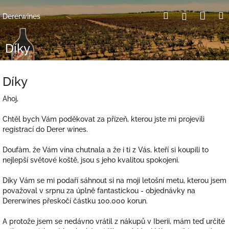
Přejít
Nák
Hledat
Přihlášení
na
Dererwines
obsah
koší
Díky
Díky
Ahoj,
Chtěl bych Vám poděkovat za přízeň, kterou jste mi projevili
registrací do Derer wines.
Doufàm, že Vám vína chutnala a že i ti z Vás, kteří si koupili to
nejlepší světové koště, jsou s jeho kvalitou spokojeni.
Díky Vám se mi podaří sáhnout si na moji letošní metu, kterou jsem
považoval v srpnu za úplně fantastickou - objednávky na
Dererwines přeskočí částku 100.000 korun.
A protože jsem se nedávno vrátil z nákupů v Iberii, mám teď určité