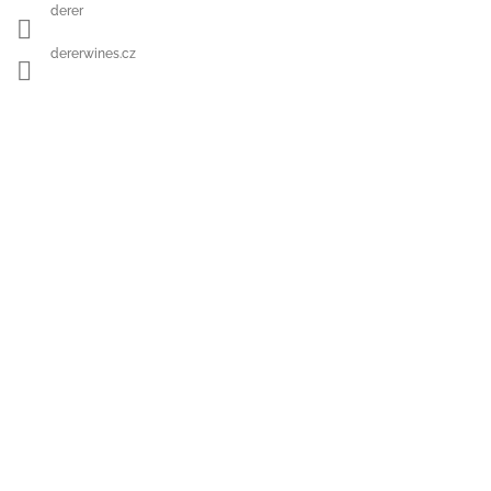
derer
dererwines.cz