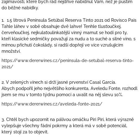
zajímavosti, které bych rád nejdříve nabídnul Vám, než je pustím
do běžné nabídky.
1. 1.5 litrová Península Setúbal Reserva Tinto 2021 od Rovisco Pais
Tahle láhev v sobě obsahuje dvě lahve! Tenhle tlusťoučkej,
červeňoučkej, nejkulaťoulinkatější vinný mamut se hodí pro ty,
kteří klasické sedmičky považují za nudu a to suché a silné víno, s
mírnou příchutí čokolády, si radši dopřejí ve více vzrušujícím
množství.
https://www.dererwines.cz/peninsula-de-setubal-reserva-tinto-
2021/
2. V zelených vínech si drží jasné prvenství Casal García.
Abych podpořil jeho největšího konkurenta, Aveledu Fonte, rozhodl
jsem se mu v tomto týdnu pomoci a uvalit na něj slevu 10%.
https://www.dererwines.cz/aveleda-fonte-2021/
3. Chtěl bych upozornit na pálivou omáčku Piri Piri, která výrazně
vylepšuje všechny fádní pokrmy a která má v sobě potenciál,
který stojí za to objevit.