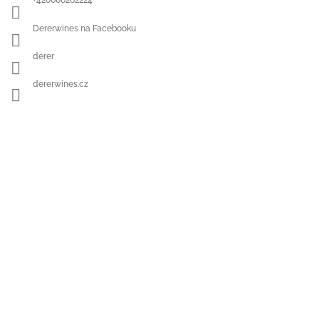
+420606262224
Dererwines na Facebooku
derer
dererwines.cz