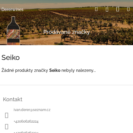
Přejít
Nák
Hledat
Přihlášení
na
Dererwines
obsah
koší
Prodávané značky
Seiko
Žádné produkty značky
Seiko
nebyly nalezeny...
Z
á
Kontakt
p
a
ivan.derer
@
seznam.cz
t
í
+420606262224